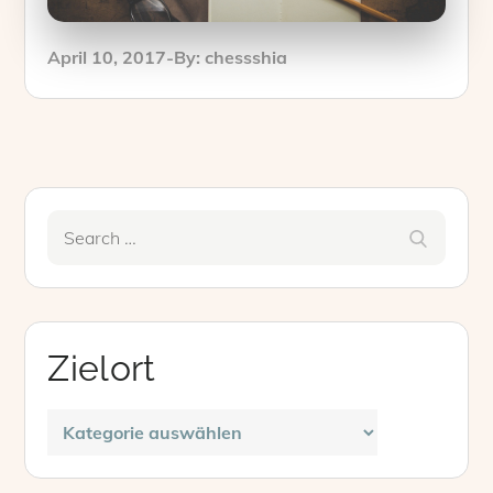
Posted
April 10, 2017
By:
chessshia
on
Search
Search
for:
Zielort
Zielort