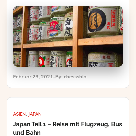
Posted
Februar 23, 2021
By:
chessshia
on
ASIEN
JAPAN
Japan Teil 1 – Reise mit Flugzeug, Bus
und Bahn