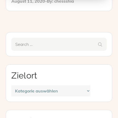
Posted
August 11, 2020
By:
chessshia
on
Search
Search
for:
Zielort
Zielort