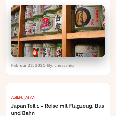
Posted
Februar 23, 2021
By:
chessshia
on
ASIEN
JAPAN
Japan Teil 1 – Reise mit Flugzeug, Bus
und Bahn