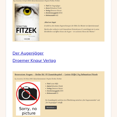
Der Augenjäger
Droemer Knaur Verlag